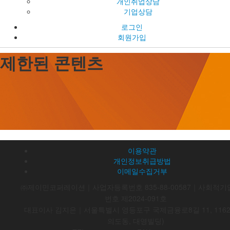
개인취업상담
기업상담
로그인
회원가입
제한된 콘텐츠
이용약관
개인정보취급방법
이메일수집거부
㈜제이민코퍼레이션｜사업자등록번호 835-88-00587｜사회적기
번호 제2024-091호
대표이사 김지은｜서울특별시 영등포구 국제금융로8길 11, 116
의도동, 대영빌딩)