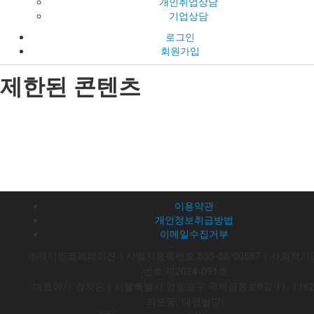
개인취업상담
기업상담
로그인
회원가입
제한된 콘텐츠
이용약관
개인정보취급방법
이메일수집거부
㈜제이민코퍼레이션｜사업자등록번호 835-88-00587｜사회적기
번호 제2024-091호
대표이사 김지은｜서울특별시 영등포구 국제금융로8길 11, 116
의도동, 대영빌딩)