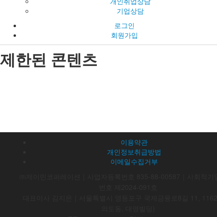
개인취업상담
기업상담
로그인
회원가입
제한된 콘텐츠
이용약관
개인정보취급방법
이메일수집거부
㈜제이민코퍼레이션｜사업자등록번호 835-88-00587｜사회적기
번호 제2024-091호
대표이사 김지은｜서울특별시 영등포구 국제금융로8길 11, 116
의도동, 대영빌딩)